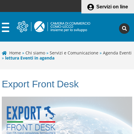
Servizi on line
Home
»
Chi siamo
»
Servizi e Comunicazione
»
Agenda Eventi
»
lettura Eventi in agenda
Export Front Desk
Leaflet
+
−