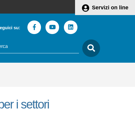
Servizi on line
Facebook
Youtube
Linkedin
eguici su:
to
care
r i settori
Leaflet