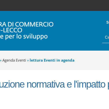
S
tes
da
cer
»
Agenda Eventi
»
lettura Eventi in agenda
uzione normativa e l'impatto pe