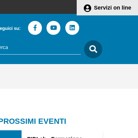
Servizi on line
Facebook
Youtube
Linkedin
eguici su:
to
care
Leaflet
 PROSSIMI EVENTI