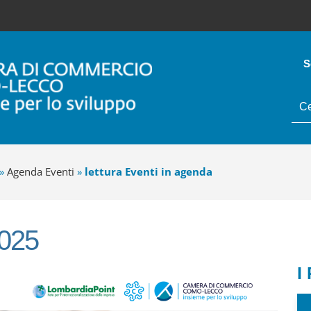
S
tes
da
cer
»
Agenda Eventi
»
lettura Eventi in agenda
2025
I