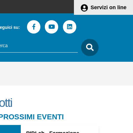
Servizi on line
Facebook
Youtube
Linkedin
eguici su:
to
care
tti
Leaflet
 PROSSIMI EVENTI