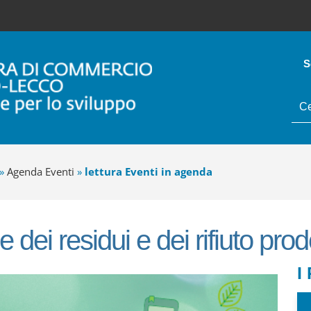
S
tes
da
cer
»
Agenda Eventi
»
lettura Eventi in agenda
e dei residui e dei rifiuto prodo
I