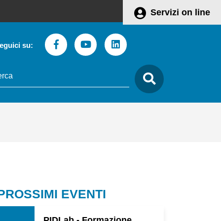
Servizi on line
Facebook
Youtube
Linkedin
eguici su:
to
care
Leaflet
 PROSSIMI EVENTI
PIDLab - Formazione