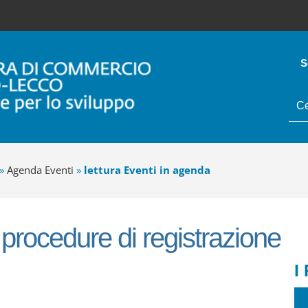
S
tes
da
cer
»
Agenda Eventi
»
lettura Eventi in agenda
 procedure di registrazione
I