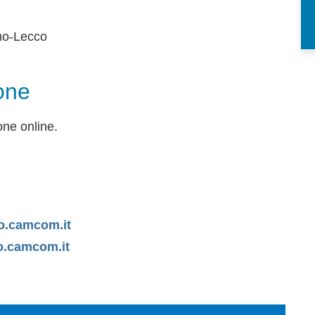
mo-Lecco
one
one online.
o.camcom.it
o.camcom.it