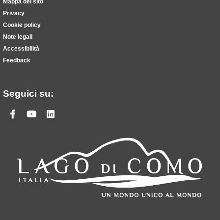
Mappa del sito
Privacy
Cookie policy
Note legali
Accessibilità
Feedback
Seguici su:
Facebook
Youtube
Linkedin