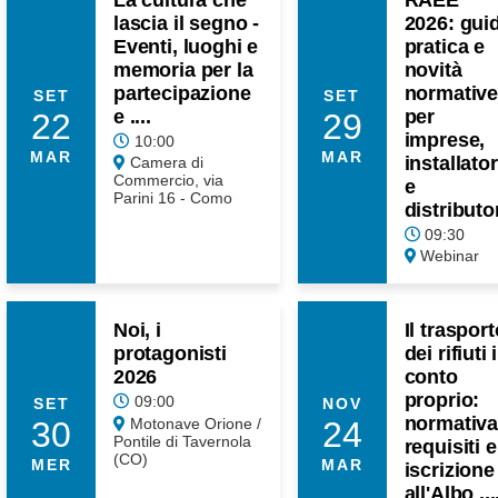
lascia il segno -
2026: gui
Eventi, luoghi e
pratica e
memoria per la
novità
partecipazione
normative
SET
SET
e ....
per
22
29
imprese,
10:00
MAR
MAR
installator
Camera di
Commercio, via
e
Parini 16 - Como
distributo
09:30
Webinar
Noi, i
Il trasport
protagonisti
dei rifiuti 
2026
conto
proprio:
09:00
SET
NOV
normativa
30
24
Motonave Orione /
Pontile di Tavernola
requisiti e
(CO)
MER
MAR
iscrizione
all'Albo ...