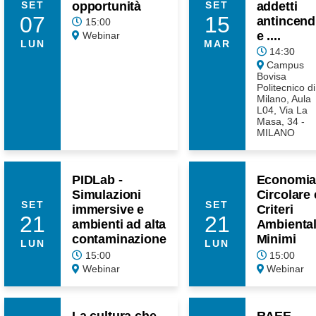
opportunità
addetti
SET
SET
07
15
antincend
15:00
e ....
Webinar
LUN
MAR
14:30
Campus
Bovisa
Politecnico di
Milano, Aula
L04, Via La
Masa, 34 -
MILANO
PIDLab -
Economi
Simulazioni
Circolare 
SET
SET
immersive e
Criteri
21
21
ambienti ad alta
Ambiental
contaminazione
Minimi
LUN
LUN
15:00
15:00
Webinar
Webinar
La cultura che
RAEE