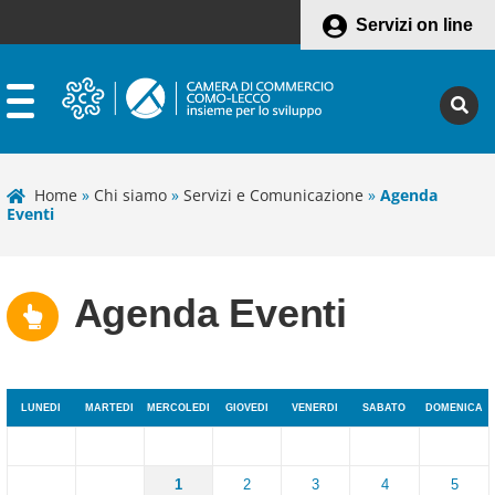
Servizi on line
Home
»
Chi siamo
»
Servizi e Comunicazione
»
Agenda
Eventi
Agenda Eventi
LUNEDI
MARTEDI
MERCOLEDI
GIOVEDI
VENERDI
SABATO
DOMENICA
1
2
3
4
5