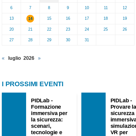
6
7
8
9
10
11
12
13
15
16
17
18
19
14
20
21
22
23
24
25
26
27
28
29
30
31
«
luglio 2026
»
I PROSSIMI EVENTI
PIDLab -
PIDLab -
Formazione
Provare l
immersiva per
sicurezza
la sicurezza:
immersiva
scenari,
simulazio
tecnologie e
VR per