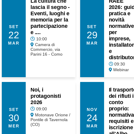
La cultura che
RAEE
lascia il segno -
2026: gui
Eventi, luoghi e
pratica e
memoria per la
novità
partecipazione
normative
SET
SET
e ....
per
22
29
imprese,
10:00
MAR
MAR
installator
Camera di
Commercio, via
e
Parini 16 - Como
distributo
09:30
Webinar
Noi, i
Il trasport
protagonisti
dei rifiuti 
2026
conto
proprio:
09:00
SET
NOV
normativa
30
24
Motonave Orione /
Pontile di Tavernola
requisiti e
(CO)
MER
MAR
iscrizione
all'Albo ...