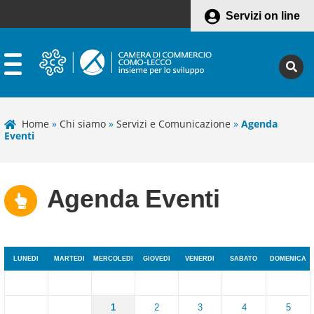
Servizi on line
Home
»
Chi siamo
»
Servizi e Comunicazione
»
Agenda
Eventi
Agenda Eventi
LUNEDI
MARTEDI
MERCOLEDI
GIOVEDI
VENERDI
SABATO
DOMENICA
1
2
3
4
5