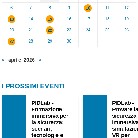
6
7
8
9
11
12
10
14
16
17
18
19
13
15
20
21
23
24
25
26
22
28
29
30
27
«
aprile 2026
»
I PROSSIMI EVENTI
PIDLab -
PIDLab -
Formazione
Provare l
immersiva per
sicurezza
la sicurezza:
immersiva
scenari,
simulazio
tecnologie e
VR per