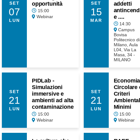
opportunità
addetti
SET
SET
07
15
antincend
15:00
e ....
Webinar
LUN
MAR
14:30
Campus
Bovisa
Politecnico di
Milano, Aula
L04, Via La
Masa, 34 -
MILANO
PIDLab -
Economi
Simulazioni
Circolare 
SET
SET
immersive e
Criteri
21
21
ambienti ad alta
Ambiental
contaminazione
Minimi
LUN
LUN
15:00
15:00
Webinar
Webinar