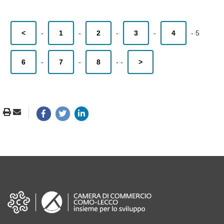
<
-
1
-
2
-
3
-
4
-
5
6
-
7
-
8
-
-
>