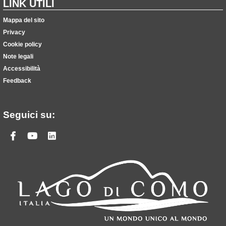
LINK UTILI
Mappa del sito
Privacy
Cookie policy
Note legali
Accessibilità
Feedback
Seguici su:
Facebook
Youtube
Linkedin