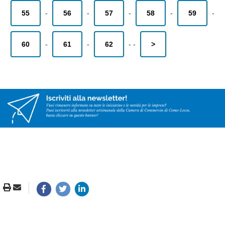
55
-
56
-
57
-
58
-
59
-
60
-
61
-
62
-
-
>