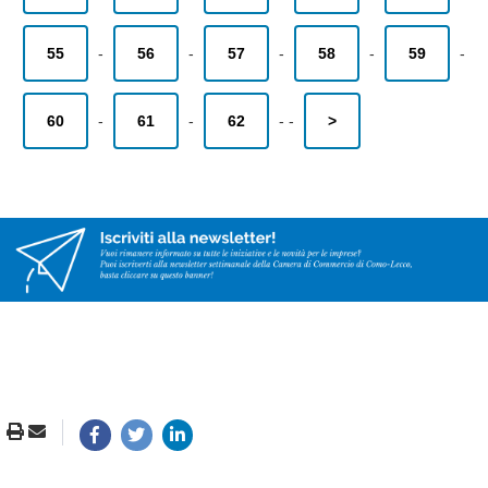
55
-
56
-
57
-
58
-
59
-
60
-
61
-
62
-
-
>