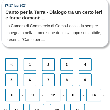
17 lug 2024
Canto per la Terra - Dialogo tra un certo ieri
e forse domani: ....
La Camera di Commercio di Como-Lecco, da sempre
impegnata nella promozione dello sviluppo sostenibile,
presenta "Canto per ....
<
-
1
-
2
-
3
-
4
-
5
-
6
-
7
-
8
-
9
-
10
-
11
-
12
-
13
-
14
-