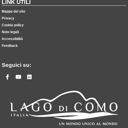
LINK UTILI
Mappa del sito
Privacy
Cookie policy
Note legali
Accessibilità
Feedback
Seguici su:
Facebook
Youtube
Linkedin