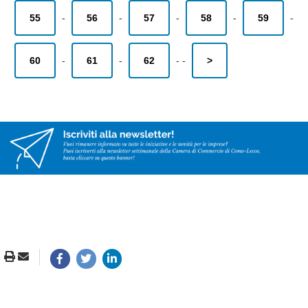
55
-
56
-
57
-
58
-
59
-
60
-
61
-
62
-
-
>