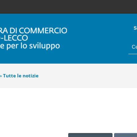
S
tes
da
cer
»
Tutte le notizie