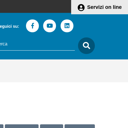
Servizi on line
Facebook
Youtube
Linkedin
eguici su:
to
care