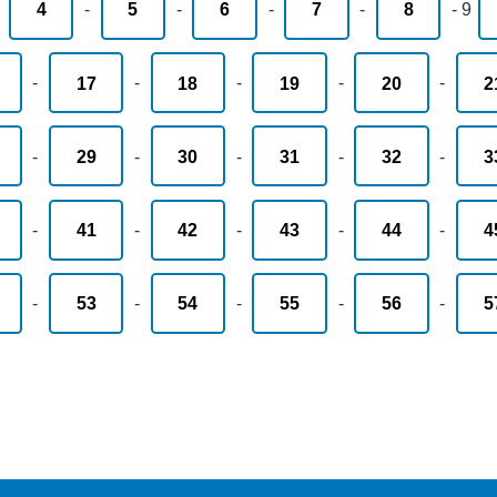
-
4
-
5
-
6
-
7
-
8
-
9
-
17
-
18
-
19
-
20
-
2
-
29
-
30
-
31
-
32
-
3
-
41
-
42
-
43
-
44
-
4
-
53
-
54
-
55
-
56
-
5