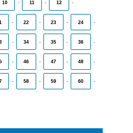
10
-
11
-
12
-
1
-
22
-
23
-
24
-
3
-
34
-
35
-
36
-
5
-
46
-
47
-
48
-
7
-
58
-
59
-
60
-