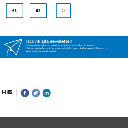
61
-
62
-
-
>