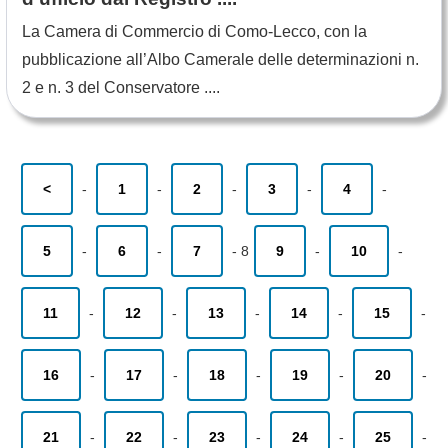
La Camera di Commercio di Como-Lecco, con la
pubblicazione all’Albo Camerale delle determinazioni n.
2 e n. 3 del Conservatore ....
<
-
1
-
2
-
3
-
4
-
5
-
6
-
7
-
8
9
-
10
-
11
-
12
-
13
-
14
-
15
-
16
-
17
-
18
-
19
-
20
-
21
-
22
-
23
-
24
-
25
-