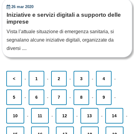
26 mar 2020
Iniziative e servizi digitali a supporto delle
imprese
Vista l’attuale situazione di emergenza sanitaria, si
segnalano alcune iniziative digitali, organizzate da
diversi ....
<
-
1
-
2
-
3
-
4
-
5
-
6
-
7
-
8
-
9
-
10
-
11
-
12
-
13
-
14
-