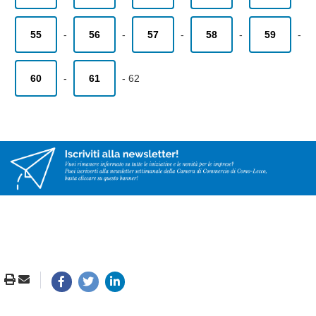
55
-
56
-
57
-
58
-
59
-
60
-
61
-
62