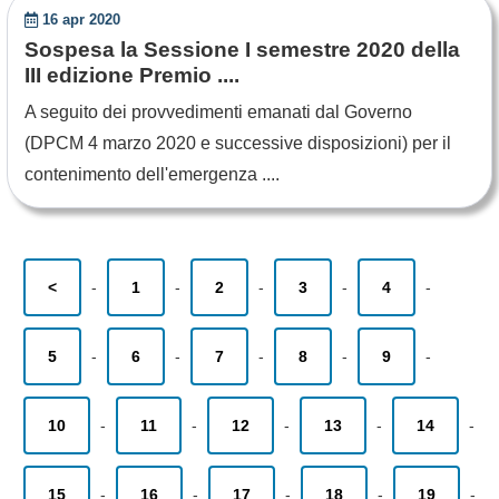
16 apr 2020
Sospesa la Sessione I semestre 2020 della
III edizione Premio ....
A seguito dei provvedimenti emanati dal Governo
(DPCM 4 marzo 2020 e successive disposizioni) per il
contenimento dell'emergenza ....
<
-
1
-
2
-
3
-
4
-
5
-
6
-
7
-
8
-
9
-
10
-
11
-
12
-
13
-
14
-
15
-
16
-
17
-
18
-
19
-