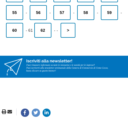
55
-
56
-
57
-
58
-
59
-
60
-
61
62
-
-
>