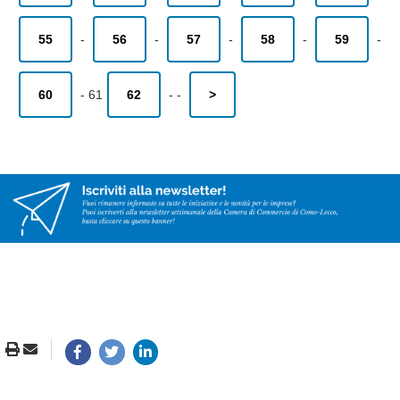
55
-
56
-
57
-
58
-
59
-
60
-
61
62
-
-
>