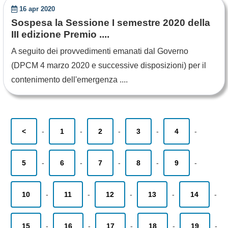
16 apr 2020
Sospesa la Sessione I semestre 2020 della
III edizione Premio ....
A seguito dei provvedimenti emanati dal Governo
(DPCM 4 marzo 2020 e successive disposizioni) per il
contenimento dell'emergenza ....
<
-
1
-
2
-
3
-
4
-
5
-
6
-
7
-
8
-
9
-
10
-
11
-
12
-
13
-
14
-
15
-
16
-
17
-
18
-
19
-