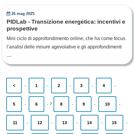
26 mag 2025
PIDLab - Transizione energetica: incentivi e
prospettive
Mini ciclo di approfondimento online, che ha come focus
l’analisi delle misure agevolative e gli approfondimenti
....
<
-
1
-
2
-
3
-
4
-
5
-
6
-
7
8
-
9
-
10
-
11
-
12
-
13
-
14
-
15
-