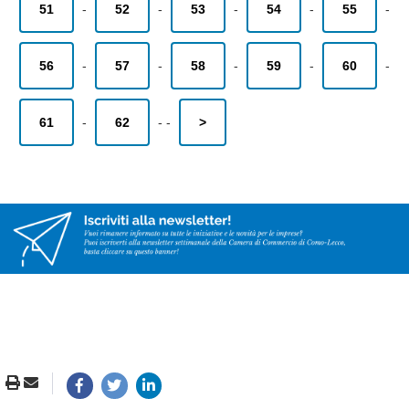
51
-
52
-
53
-
54
-
55
-
56
-
57
-
58
-
59
-
60
-
61
-
62
-
-
>