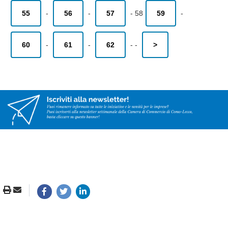
55
-
56
-
57
-
58
59
-
60
-
61
-
62
-
-
>