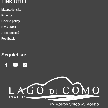
LINK UTILI
Mappa del sito
Privacy
Cookie policy
Note legali
Accessibilità
Feedback
Seguici su:
Facebook
Youtube
Linkedin