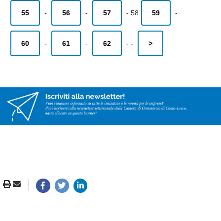
55
-
56
-
57
-
58
59
-
60
-
61
-
62
-
-
>