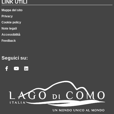
LINK UTILI
Mappa del sito
Privacy
Cookie policy
Note legali
Accessibilità
Feedback
Seguici su:
Facebook
Youtube
Linkedin