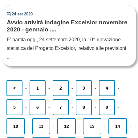
24 set 2020
Avvio attività indagine Excelsior novembre
2020 - gennaio ....
E' partita oggi, 24 settembre 2020, la 10^ rilevazione
statistica del Progetto Excelsior, relativo alle previsioni
....
<
-
1
-
2
-
3
-
4
-
5
-
6
-
7
-
8
-
9
-
10
-
11
-
12
-
13
-
14
-