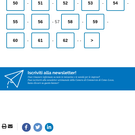
50
-
51
-
52
-
53
-
54
-
55
-
56
-
57
58
-
59
-
60
-
61
-
62
-
-
>