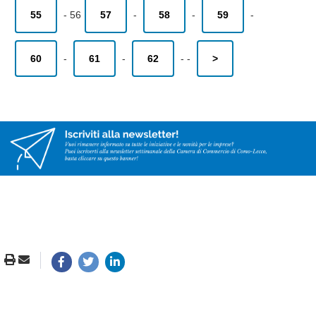
55
-
56
57
-
58
-
59
-
60
-
61
-
62
-
-
>