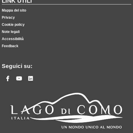
LINK UTILI
Mappa del sito
Privacy
Cookie policy
Note legali
Accessibilità
Feedback
Seguici su:
Facebook
Youtube
Linkedin