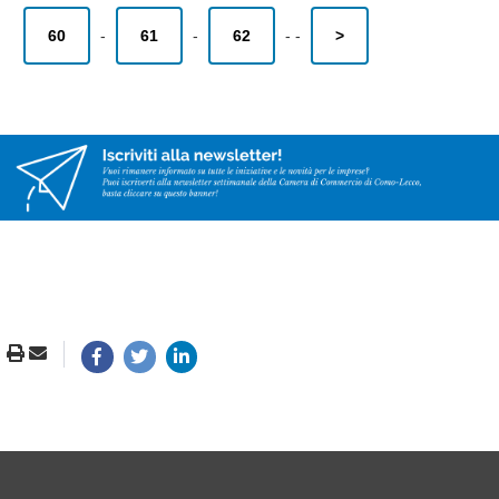
60
-
61
-
62
-
-
>