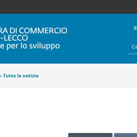
S
tes
da
cer
»
Tutte le notizie