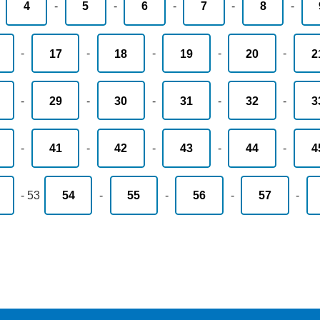
-
4
-
5
-
6
-
7
-
8
-
-
17
-
18
-
19
-
20
-
2
-
29
-
30
-
31
-
32
-
3
-
41
-
42
-
43
-
44
-
4
-
53
54
-
55
-
56
-
57
-