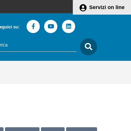
Servizi on line
Facebook
Youtube
Linkedin
eguici su:
to
care