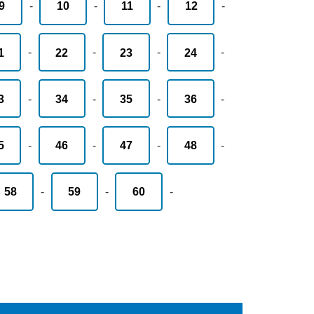
9
-
10
-
11
-
12
-
1
-
22
-
23
-
24
-
3
-
34
-
35
-
36
-
5
-
46
-
47
-
48
-
58
-
59
-
60
-