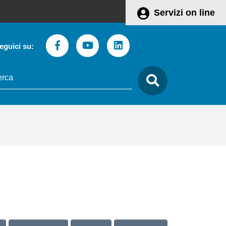
Servizi on line
Facebook
Youtube
Linkedin
eguici su:
to
care