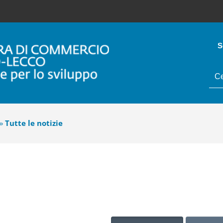
S
tes
da
cer
»
Tutte le notizie