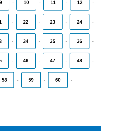
9
-
10
-
11
-
12
-
1
-
22
-
23
-
24
-
3
-
34
-
35
-
36
-
5
-
46
-
47
-
48
-
58
-
59
-
60
-