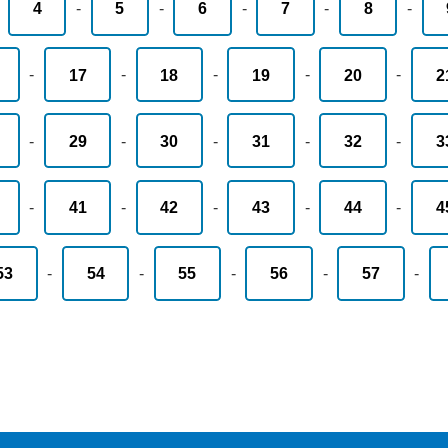
-
4
-
5
-
6
-
7
-
8
-
-
17
-
18
-
19
-
20
-
2
-
29
-
30
-
31
-
32
-
3
-
41
-
42
-
43
-
44
-
4
53
-
54
-
55
-
56
-
57
-