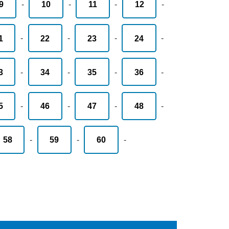
9
-
10
-
11
-
12
-
1
-
22
-
23
-
24
-
3
-
34
-
35
-
36
-
5
-
46
-
47
-
48
-
58
-
59
-
60
-