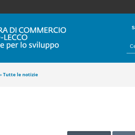
S
tes
da
cer
»
Tutte le notizie