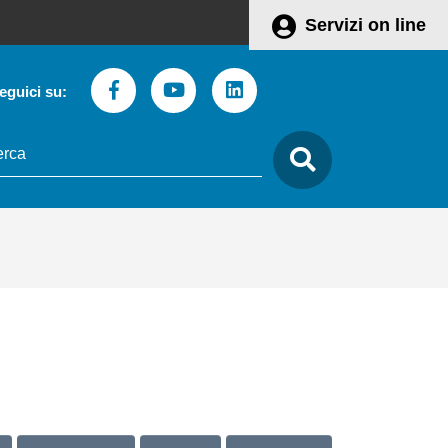
Servizi on line
Facebook
Youtube
Linkedin
eguici su:
to
care