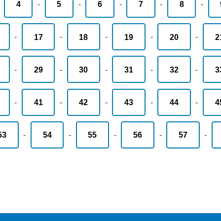
-
4
-
5
-
6
-
7
-
8
-
-
17
-
18
-
19
-
20
-
2
-
29
-
30
-
31
-
32
-
3
-
41
-
42
-
43
-
44
-
4
53
-
54
-
55
-
56
-
57
-