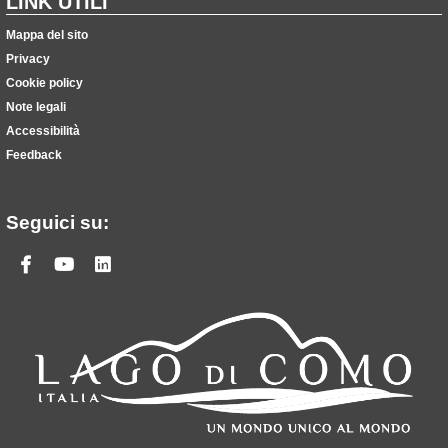
LINK UTILI
Mappa del sito
Privacy
Cookie policy
Note legali
Accessibilità
Feedback
Seguici su:
Facebook
Youtube
Linkedin