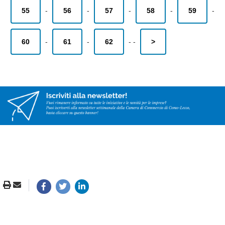
55
-
56
-
57
-
58
-
59
-
60
-
61
-
62
-
-
>