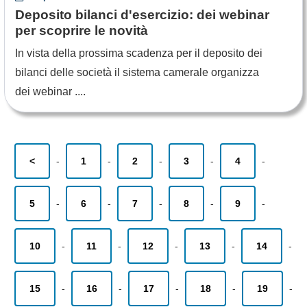
Deposito bilanci d'esercizio: dei webinar
per scoprire le novità
In vista della prossima scadenza per il deposito dei
bilanci delle società il sistema camerale organizza
dei webinar ....
<
-
1
-
2
-
3
-
4
-
5
-
6
-
7
-
8
-
9
-
10
-
11
-
12
-
13
-
14
-
15
-
16
-
17
-
18
-
19
-