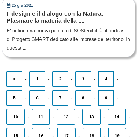
25 giu 2021
Il design e il dialogo con la Natura.
Plasmare la materia della ....
E' online una nuova puntata di SOStenibilità, il podcast
di Progetto SMART dedicato alle imprese del territorio. In
questa ....
<
-
1
-
2
-
3
-
4
-
5
-
6
-
7
-
8
-
9
-
10
-
11
-
12
-
13
-
14
-
15
-
16
-
17
-
18
-
19
-