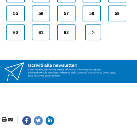
55
-
56
-
57
-
58
-
59
-
60
-
61
-
62
-
-
>