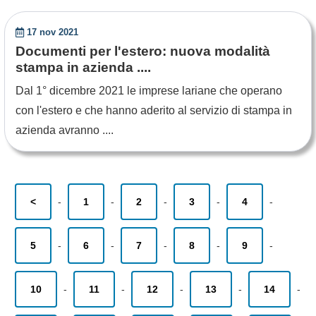
17 nov 2021
Documenti per l'estero: nuova modalità
stampa in azienda ....
Dal 1° dicembre 2021 le imprese lariane che operano
con l'estero e che hanno aderito al servizio di stampa in
azienda avranno ....
<
-
1
-
2
-
3
-
4
-
5
-
6
-
7
-
8
-
9
-
10
-
11
-
12
-
13
-
14
-