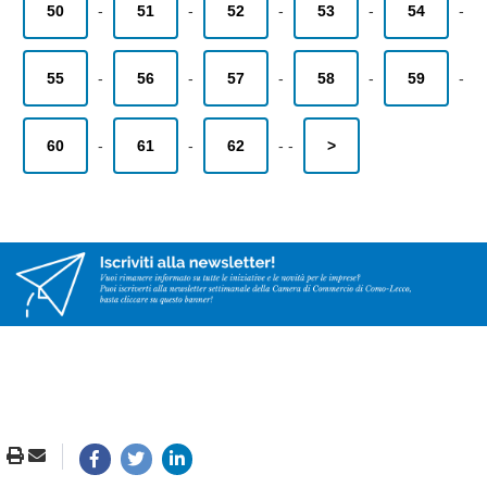
50
-
51
-
52
-
53
-
54
-
55
-
56
-
57
-
58
-
59
-
60
-
61
-
62
-
-
>