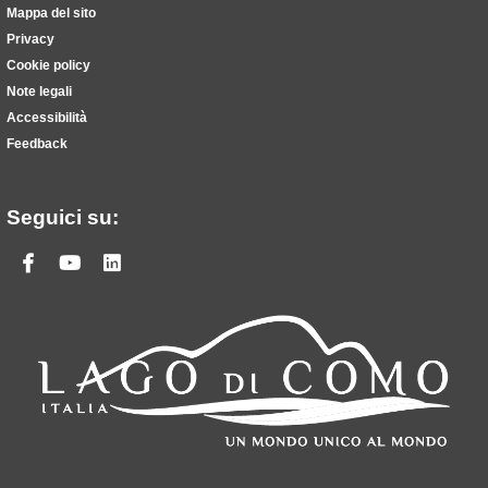
Mappa del sito
Privacy
Cookie policy
Note legali
Accessibilità
Feedback
Seguici su:
Facebook
Youtube
Linkedin