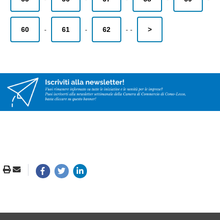
60
-
61
-
62
-
-
>