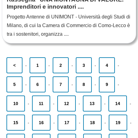
Imprenditori e innovatori ....
Progetto Antenne di UNIMONT - Università degli Studi di
Milano, di cui la Camera di Commercio di Como-Lecco è
tra i sostenitori, organizza ....
<
-
1
-
2
-
3
-
4
-
5
-
6
-
7
-
8
-
9
-
10
-
11
-
12
-
13
-
14
-
15
-
16
-
17
-
18
-
19
-