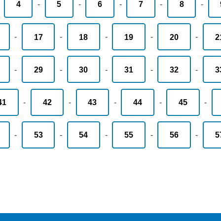
-
4
-
5
-
6
-
7
-
8
-
-
17
-
18
-
19
-
20
-
2
-
29
-
30
-
31
-
32
-
3
41
-
42
-
43
-
44
-
45
-
-
53
-
54
-
55
-
56
-
5