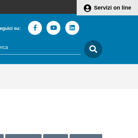
Servizi on line
Facebook
Youtube
Linkedin
eguici su:
to
care