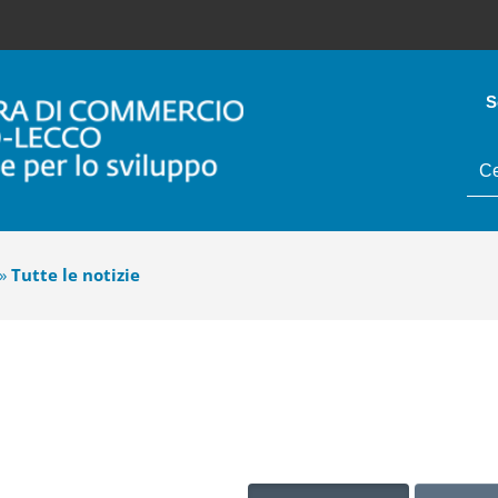
S
tes
da
cer
»
Tutte le notizie