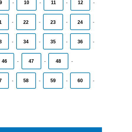
9
-
10
-
11
-
12
-
1
-
22
-
23
-
24
-
3
-
34
-
35
-
36
-
46
-
47
-
48
-
7
-
58
-
59
-
60
-