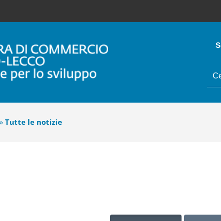
S
tes
da
cer
»
Tutte le notizie