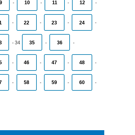
9
-
10
-
11
-
12
-
1
-
22
-
23
-
24
-
3
-
34
35
-
36
-
5
-
46
-
47
-
48
-
7
-
58
-
59
-
60
-