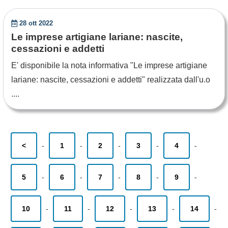
28 ott 2022
Le imprese artigiane lariane: nascite,
cessazioni e addetti
E' disponibile la nota informativa "Le imprese artigiane
lariane: nascite, cessazioni e addetti" realizzata dall'u.o
....
<
-
1
-
2
-
3
-
4
-
5
-
6
-
7
-
8
-
9
-
10
-
11
-
12
-
13
-
14
-