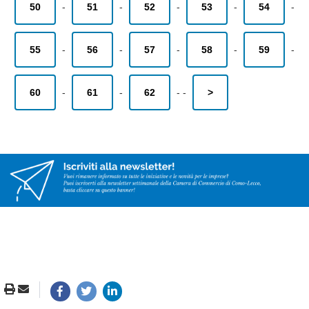
50
-
51
-
52
-
53
-
54
-
55
-
56
-
57
-
58
-
59
-
60
-
61
-
62
-
-
>