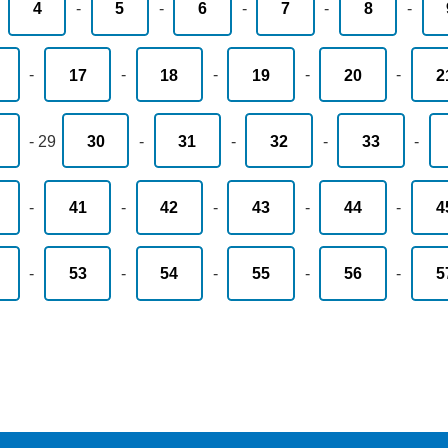
-
4
-
5
-
6
-
7
-
8
-
-
17
-
18
-
19
-
20
-
2
-
29
30
-
31
-
32
-
33
-
-
41
-
42
-
43
-
44
-
4
-
53
-
54
-
55
-
56
-
5