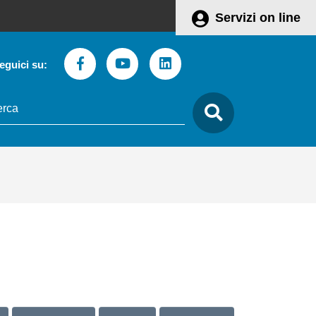
Servizi on line
Facebook
Youtube
Linkedin
eguici su:
to
care