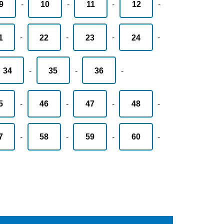
9
-
10
-
11
-
12
-
1
-
22
-
23
-
24
-
34
-
35
-
36
-
5
-
46
-
47
-
48
-
7
-
58
-
59
-
60
-