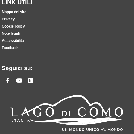
LINK UTILI
Mappa del sito
Privacy
Cookie policy
Note legali
Accessibilità
Feedback
Seguici su:
Facebook
Youtube
Linkedin