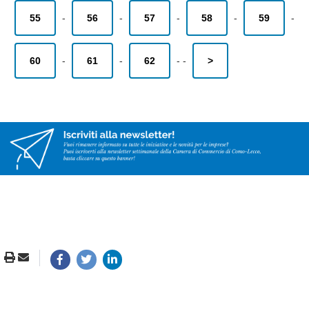
55
-
56
-
57
-
58
-
59
-
60
-
61
-
62
-
-
>