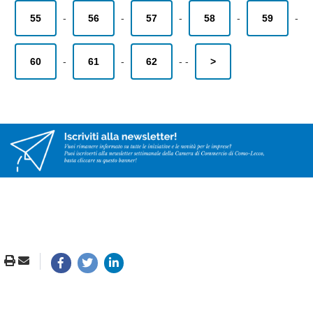
55
-
56
-
57
-
58
-
59
-
60
-
61
-
62
-
-
>