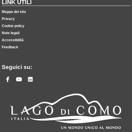
LINK UTILI
Mappa del sito
Privacy
Cookie policy
Note legali
Accessibilità
Feedback
Seguici su:
Facebook
Youtube
Linkedin