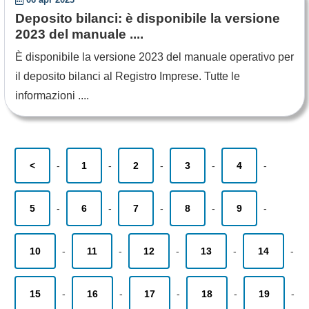
Deposito bilanci: è disponibile la versione
2023 del manuale ....
È disponibile la versione 2023 del manuale operativo per
il deposito bilanci al Registro Imprese. Tutte le
informazioni ....
<
-
1
-
2
-
3
-
4
-
5
-
6
-
7
-
8
-
9
-
10
-
11
-
12
-
13
-
14
-
15
-
16
-
17
-
18
-
19
-