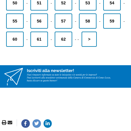
50
-
51
-
52
-
53
-
54
-
55
-
56
-
57
-
58
-
59
-
60
-
61
-
62
-
-
>