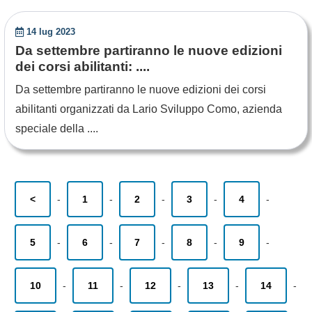
14 lug 2023
Da settembre partiranno le nuove edizioni
dei corsi abilitanti: ....
Da settembre partiranno le nuove edizioni dei corsi
abilitanti organizzati da Lario Sviluppo Como, azienda
speciale della ....
<
-
1
-
2
-
3
-
4
-
5
-
6
-
7
-
8
-
9
-
10
-
11
-
12
-
13
-
14
-