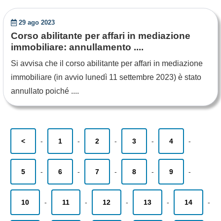
29 ago 2023
Corso abilitante per affari in mediazione
immobiliare: annullamento ....
Si avvisa che il corso abilitante per affari in mediazione
immobiliare (in avvio lunedì 11 settembre 2023) è stato
annullato poiché ....
<
-
1
-
2
-
3
-
4
-
5
-
6
-
7
-
8
-
9
-
10
-
11
-
12
-
13
-
14
-