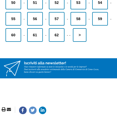
50
-
51
-
52
-
53
-
54
-
55
-
56
-
57
-
58
-
59
-
60
-
61
-
62
-
-
>