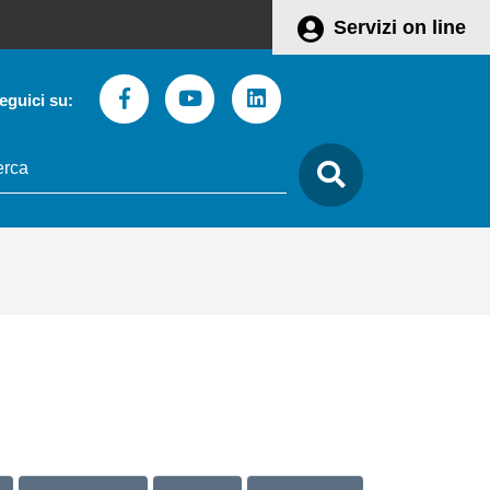
Servizi on line
Facebook
Youtube
Linkedin
eguici su:
to
care