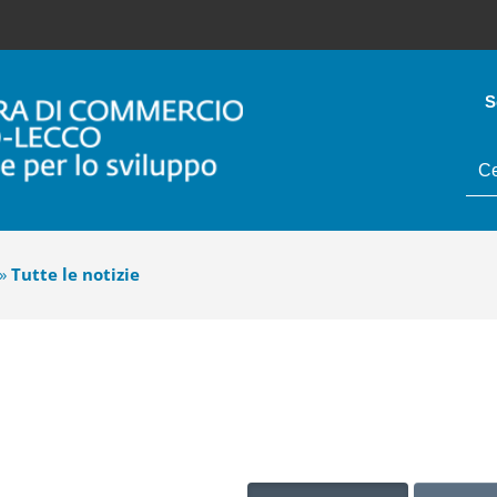
S
tes
da
cer
»
Tutte le notizie