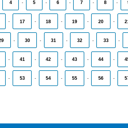
-
4
-
5
-
6
-
7
-
8
-
-
17
-
18
-
19
-
20
-
2
29
-
30
-
31
-
32
-
33
-
-
41
-
42
-
43
-
44
-
4
-
53
-
54
-
55
-
56
-
5