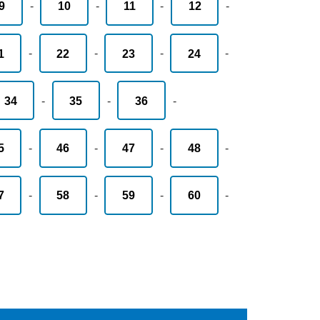
9
-
10
-
11
-
12
-
1
-
22
-
23
-
24
-
34
-
35
-
36
-
5
-
46
-
47
-
48
-
7
-
58
-
59
-
60
-