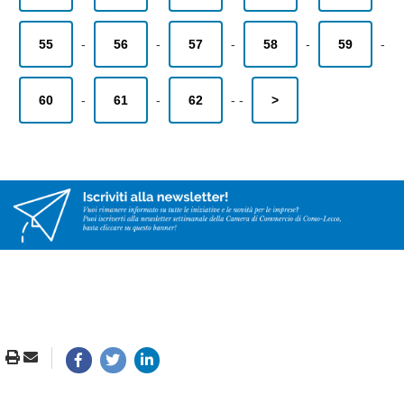
55
-
56
-
57
-
58
-
59
-
60
-
61
-
62
-
-
>