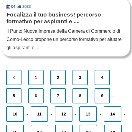
04 ott 2023
Focalizza il tuo business! percorso
formativo per aspiranti e ....
Il Punto Nuova Impresa della Camera di Commercio di
Como-Lecco propone un percorso formativo per aiutare
gli aspiranti e ....
<
-
1
-
2
-
3
-
4
-
5
-
6
-
7
-
8
-
9
-
10
-
11
-
12
-
13
-
14
-