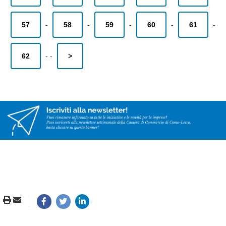
57
-
58
-
59
-
60
-
61
-
62
-
-
>