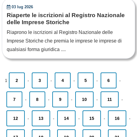
03 lug 2026
Riaperte le iscrizioni al Registro Nazionale
delle Imprese Storiche
Riaprono le iscrizioni al Registro Nazionale delle
Imprese Storiche che premia le imprese le imprese di
qualsiasi forma giuridica ....
1
2
-
3
-
4
-
5
-
6
-
7
-
8
-
9
-
10
-
11
-
12
-
13
-
14
-
15
-
16
-