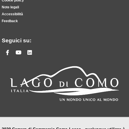
Cookie policy
Note legali
Accessibilità
Feedback
Seguici su:
Facebook
Youtube
Linkedin
2020 Camera di Commercio Como-Lecco - qualunque utilizzo è