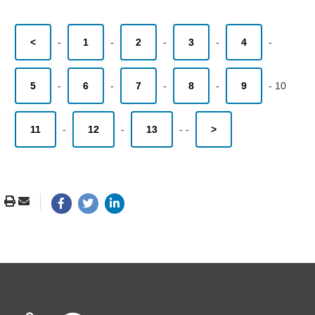
<
-
1
-
2
-
3
-
4
-
5
-
6
-
7
-
8
-
9
-
10
11
-
12
-
13
-
-
>