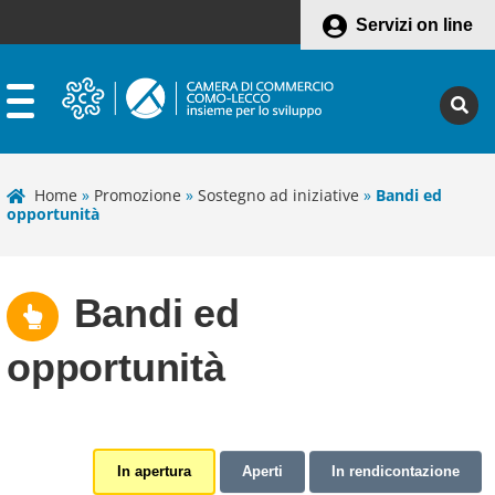
Servizi on line
Home
»
Promozione
»
Sostegno ad iniziative
»
Bandi ed
opportunità
Bandi ed
opportunità
In apertura
Aperti
In rendicontazione