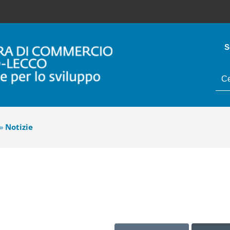
S
tes
da
cer
»
Notizie