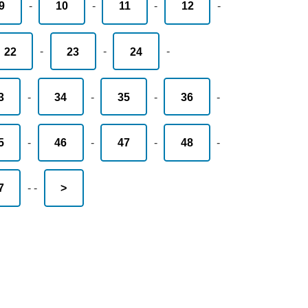
9
-
10
-
11
-
12
-
22
-
23
-
24
-
3
-
34
-
35
-
36
-
5
-
46
-
47
-
48
-
7
-
-
>