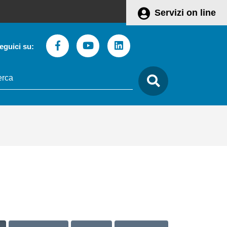
Servizi on line
Facebook
Youtube
Linkedin
eguici su:
to
care