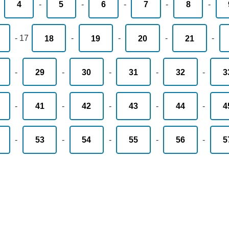
-
4
-
5
-
6
-
7
-
8
-
-
17
18
-
19
-
20
-
21
-
-
29
-
30
-
31
-
32
-
3
-
41
-
42
-
43
-
44
-
4
-
53
-
54
-
55
-
56
-
5