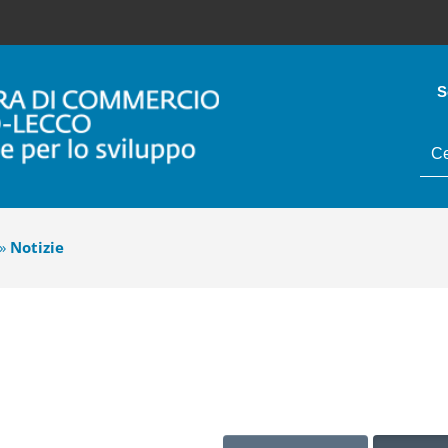
S
tes
da
cer
»
Notizie