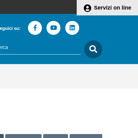
Servizi on line
Facebook
Youtube
Linkedin
eguici su:
to
care