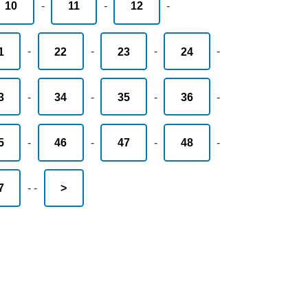
10
-
11
-
12
-
1
-
22
-
23
-
24
-
3
-
34
-
35
-
36
-
5
-
46
-
47
-
48
-
7
-
-
>