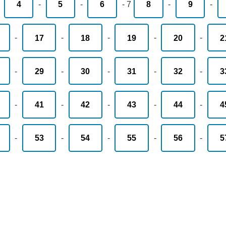
-
4
-
5
-
6
-
7
8
-
9
-
-
17
-
18
-
19
-
20
-
2
-
29
-
30
-
31
-
32
-
3
-
41
-
42
-
43
-
44
-
4
-
53
-
54
-
55
-
56
-
5