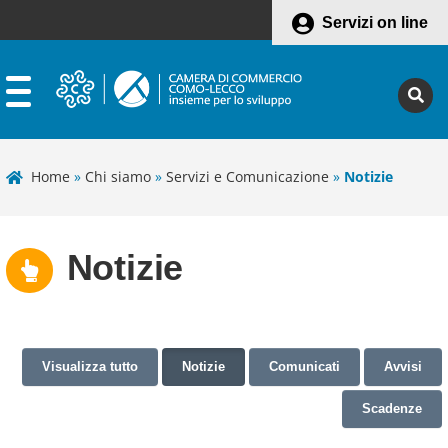
Servizi on line
Home
»
Chi siamo
»
Servizi e Comunicazione
»
Notizie
Notizie
Visualizza tutto
Notizie
Comunicati
Avvisi
Scadenze