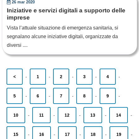
26 mar 2020
Iniziative e servizi digitali a supporto delle
imprese
Vista l’attuale situazione di emergenza sanitaria, si
segnalano alcune iniziative digitali, organizzate da
diversi ....
<
-
1
-
2
-
3
-
4
-
5
-
6
-
7
-
8
-
9
-
10
-
11
-
12
-
13
-
14
-
15
-
16
-
17
-
18
-
19
-