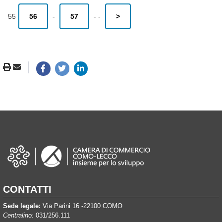
55
56
-
57
-
-
>
CONTATTI
Sede legale:
Via Parini 16 -22100 COMO
Centralino:
031/256.111