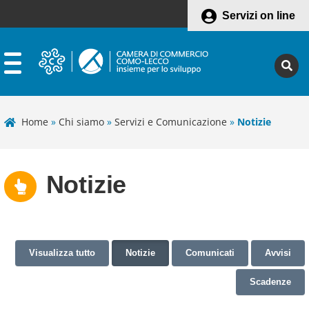
Servizi on line
Home
»
Chi siamo
»
Servizi e Comunicazione
»
Notizie
Notizie
Visualizza tutto
Notizie
Comunicati
Avvisi
Scadenze