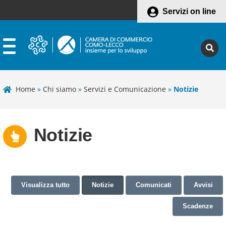
Servizi on line
Home
»
Chi siamo
»
Servizi e Comunicazione
»
Notizie
Notizie
Visualizza tutto
Notizie
Comunicati
Avvisi
Scadenze