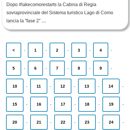
Dopo #lakecomorestarts la Cabina di Regia
sovraprovinciale del Sistema turistico Lago di Como
lancia la “fase 2” ....
<
-
1
-
2
-
3
-
4
-
5
-
6
-
7
-
8
-
9
-
10
-
11
-
12
-
13
-
14
-
15
-
16
-
17
-
18
-
19
-
20
-
21
-
22
-
23
-
24
-