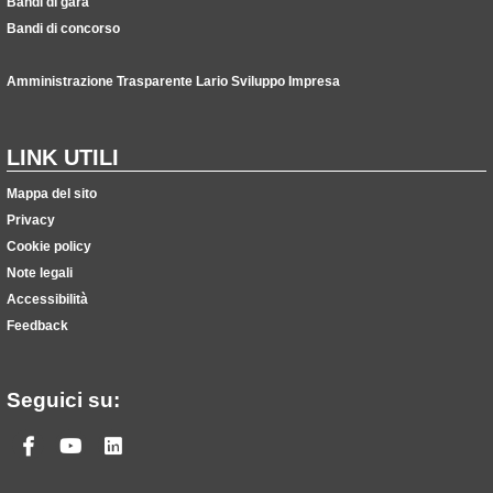
Bandi di gara
Bandi di concorso
Amministrazione Trasparente Lario Sviluppo Impresa
LINK UTILI
Mappa del sito
Privacy
Cookie policy
Note legali
Accessibilità
Feedback
Seguici su:
Facebook
Youtube
Linkedin