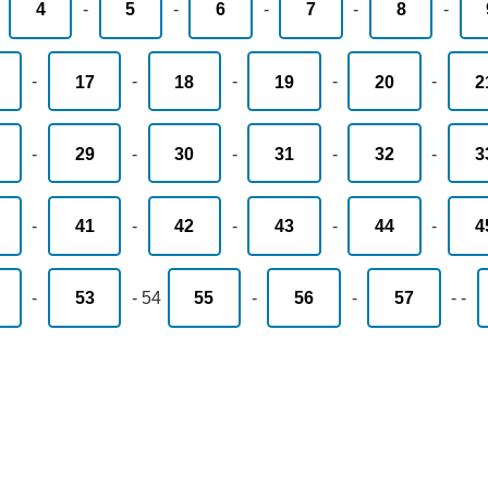
-
4
-
5
-
6
-
7
-
8
-
-
17
-
18
-
19
-
20
-
2
-
29
-
30
-
31
-
32
-
3
-
41
-
42
-
43
-
44
-
4
-
53
-
54
55
-
56
-
57
-
-