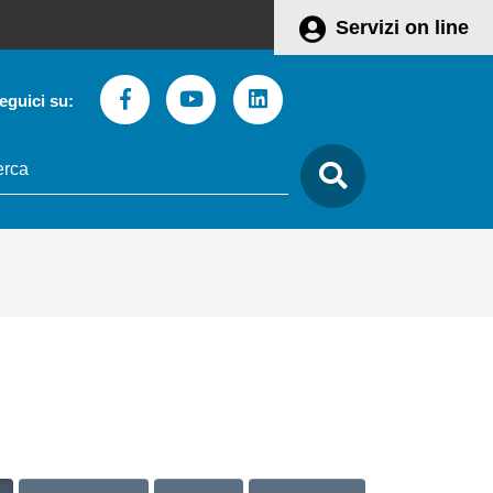
Servizi on line
Facebook
Youtube
Linkedin
eguici su:
to
care