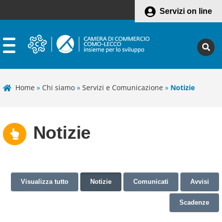
Servizi on line
Home
»
Chi siamo
»
Servizi e Comunicazione
»
Notizie
Notizie
Visualizza tutto
Notizie
Comunicati
Avvisi
Scadenze