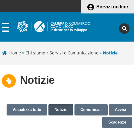
Servizi on line
Home
»
Chi siamo
»
Servizi e Comunicazione
»
Notizie
Notizie
Visualizza tutto
Notizie
Comunicati
Avvisi
Scadenze