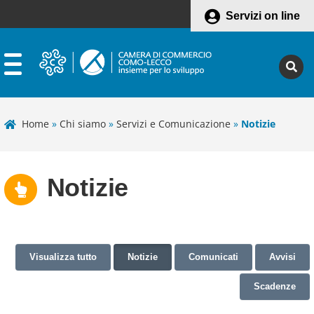
Servizi on line
Home
»
Chi siamo
»
Servizi e Comunicazione
»
Notizie
Notizie
Visualizza tutto
Notizie
Comunicati
Avvisi
Scadenze