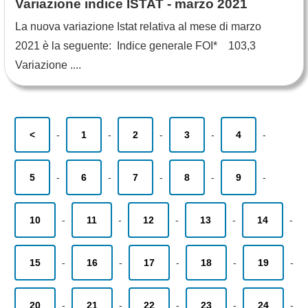
Variazione indice ISTAT - marzo 2021
La nuova variazione Istat relativa al mese di marzo
2021 è la seguente: Indice generale FOI* 103,3
Variazione ....
<
-
1
-
2
-
3
-
4
-
5
-
6
-
7
-
8
-
9
-
10
-
11
-
12
-
13
-
14
-
15
-
16
-
17
-
18
-
19
-
20
-
21
-
22
-
23
-
24
-